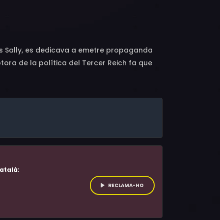
n D. Hickman, Donat Balaj, Sewell Whitney,
 Ruiz, John Cassarino, Marcus Rafinski
Axis Sally, es dedicava a emetre propaganda
tora de la política del Tercer Reich fa que
de Washington D.C.
atalà:
RECLAMA-HO