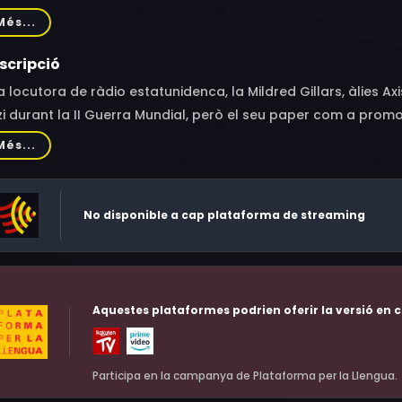
n Temmel, Carlos Leal, Jesy McKinney, Carsten Nørgaard, Joh
Més...
frey Holsman, Brian Dean Rittenhouse, Ramiro 'Ramir' Delgado
scripció
 locutora de ràdio estatunidenca, la Mildred Gillars, àlies 
i durant la II Guerra Mundial, però el seu paper com a promo
ui capturada i posteriorment jutjada per traïció a la ciutat 
Més...
No disponible a cap plataforma de streaming
Aquestes plataformes podrien oferir la versió en c
Participa en la campanya de Plataforma per la Llengua.