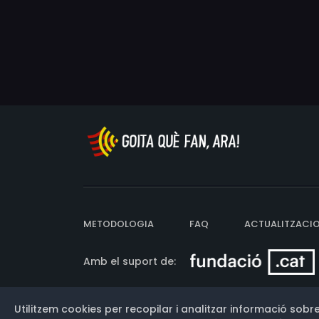
METODOLOGIA
FAQ
ACTUALITZACI
Amb el suport de:
Utilitzem cookies per recopilar i analitzar informació sobre
Versió: 3.13.0.202607011342