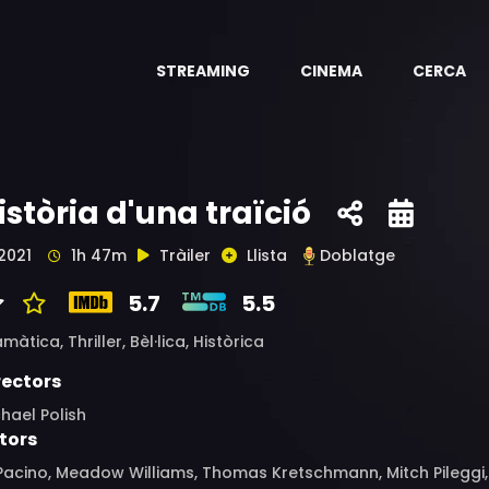
STREAMING
CINEMA
CERCA
istòria d'una traïció
2021
1h 47m
Tràiler
Llista
Doblatge
5.7
5.5
amàtica,
Thriller,
Bèl·lica,
Històrica
rectors
hael Polish
tors
Pacino, Meadow Williams, Thomas Kretschmann, Mitch Pileggi, 