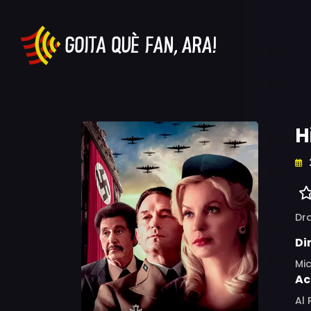
H
Dr
Di
Mic
Ac
Al 