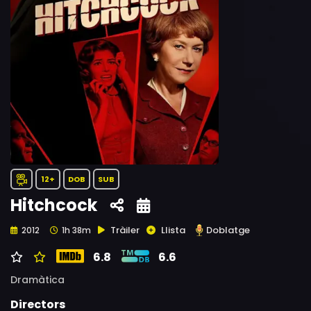
12+
DOB
SUB
Hitchcock
Tràiler
Llista
Doblatge
2012
1h 38m
6.8
6.6
Dramàtica
Directors