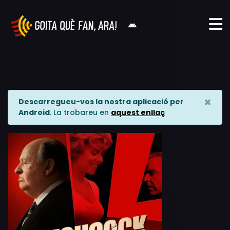
×
Descarregueu-vos la nostra aplicació per
Android
. La trobareu en
aquest enllaç