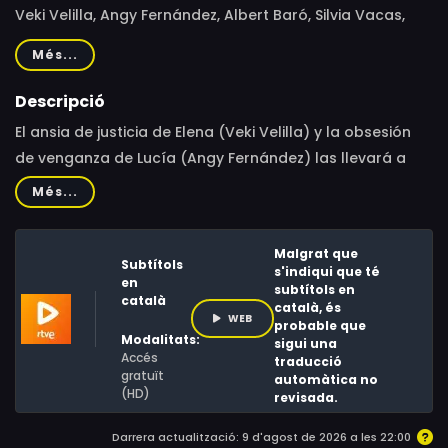
Veki Velilla, Angy Fernández, Albert Baró, Silvia Vacas,
Iván Montes, Nacho López, Manuel Teódulo, Eloy Azorín,
Més...
Paco Churruca, Nacho Marraco
Descripció
El ansia de justicia de Elena (Veki Velilla) y la obsesión
de venganza de Lucía (Angy Fernández) las llevará a
cometer un error detrás de otro hasta que las
Més...
consecuencias sean imparables.
Malgrat que
Subtítols
s'indiqui que té
en
subtítols en
català
català, és
WEB
probable que
Modalitats:
sigui una
Accés
traducció
gratuït
automàtica no
(HD)
revisada.
Darrera actualització: 9 d'agost de 2026 a les 22:00