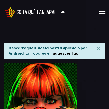
×
Descarregueu-vos la nostra aplicació per
Android
. La trobareu en
aquest enllaç