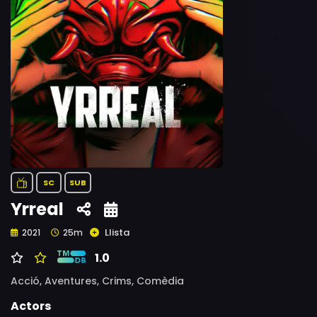
SC
SUB
Yrreal
Llista
2021
25m
1.0
Acció,
Aventures,
Crims,
Comèdia
Actors