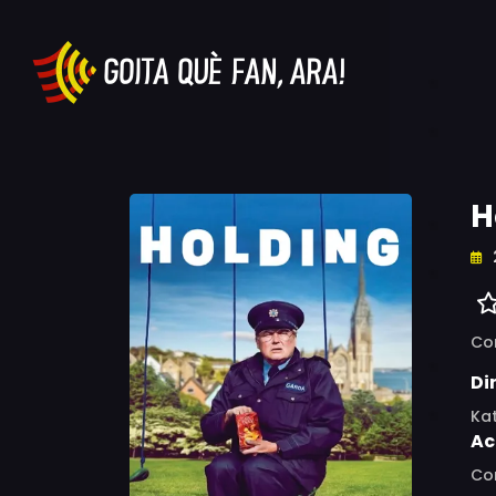
H
Co
Di
Ka
Ac
Con