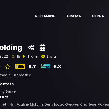
STREAMING
CINEMA
CERCA
olding
2022
1h
Tràiler
Llista
6.7
6.3
mèdia,
Dramàtica
rectors
thy Burke
tors
leth Hill, Pauline McLynn, Demi Isaac Oviawe, Charlene McKen