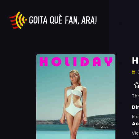
H
Thr
Di
Isa
Ac
Vic