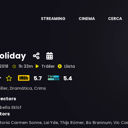
STREAMING
CINEMA
CERCA
oliday
2018
1h 33m
Tràiler
Llista
5.7
5.4
iller,
Dramàtica,
Crims
rectors
bella Eklöf
tors
toria Carmen Sonne, Lai Yde, Thijs Römer, Bo Brønnum, Vic C