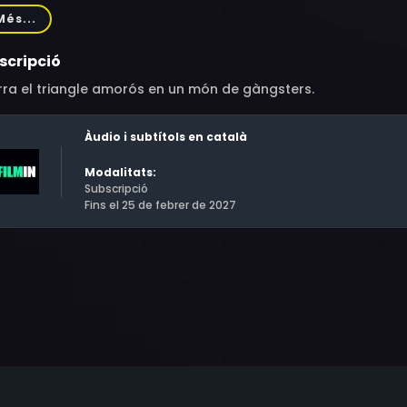
ten Hemmingsen, Mill Jober, Laura Kjær, Stanislav Sevcik, Sa
Més...
and, Mathias Bengtsson, Tom Lindell, Niyazi Yildiz, André Sch
lkan
scripció
rra el triangle amorós en un món de gàngsters.
Àudio i subtítols en català
Modalitats:
Subscripció
Fins el 25 de febrer de 2027