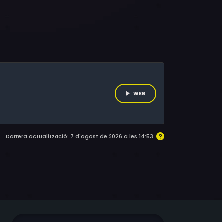
xe Rankenberg Frey, Michiel de Jong, Adam
mitz, Begütay Temurhan, Adem Ekim, Ertuğrul
WEB
Darrera actualització: 7 d'agost de 2026 a les 14:53