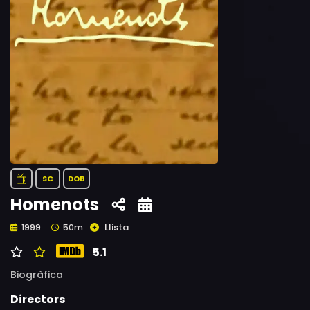
SC
DOB
Homenots
Llista
1999
50m
5.1
Biogràfica
Directors