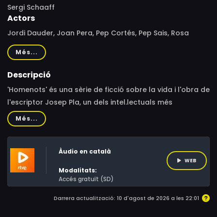
Sergi Schaaff
Actors
Jordi Dauder, Joan Pera, Pep Cortés, Pep Sais, Rosa
Maria Sardà, Pere Arquillué, Edgar Manjarres
Més...
Descripció
'Homenots' és una sèrie de ficció sobre la vida i l'obra de
l'escriptor Josep Pla, un dels intel.lectuals més
destacats del segle XX. La sèrie consta de 6 capítols de
Més...
50 min. Dirigida per Sergi Schaaff, amb el suport de
Xavier Bru de Sala com a director de continguts, la
Àudio en català
figura de Josep Pla està interpretada en les tres etapes
WEB
de la seva vida, jove, adult i vell, pels actors Fermí
Modalitats:
Casado, Pere Arquillué i Artur Trias respectivament.
Accés gratuït (SD)
Darrera actualització: 10 d'agost de 2026 a les 22:01