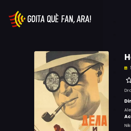
H
Dr
Di
Al
Ac
Nik