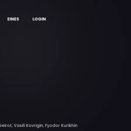
EINES
LOGIN
irot, Vasili Kovrigin, Fyodor Kurikhin