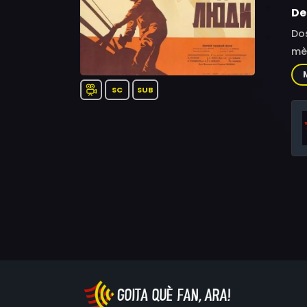
De
Dos
mè
SC
SUB