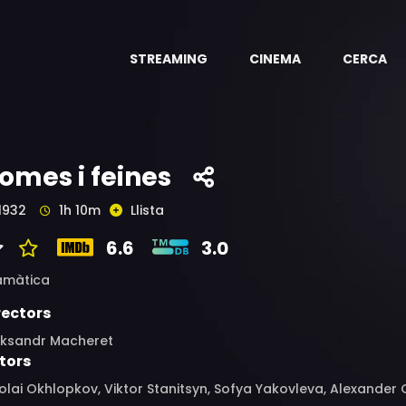
STREAMING
CINEMA
CERCA
omes i feines
1932
1h 10m
Llista
6.6
3.0
amàtica
rectors
eksandr Macheret
tors
olai Okhlopkov, Viktor Stanitsyn, Sofya Yakovleva, Alexander Ge