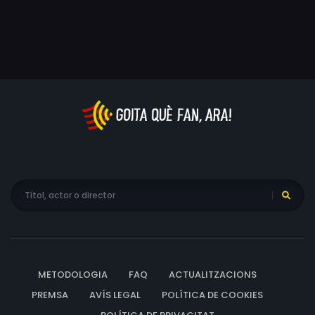
pares, els seus mètodes de lluita es basen en el
coneixement i la seva actuació els duu a descobrir una
nova reixa que empresona també No.
METODOLOGIA
FAQ
ACTUALITZACIONS
PREMSA
AVÍS LEGAL
POLÍTICA DE COOKIES