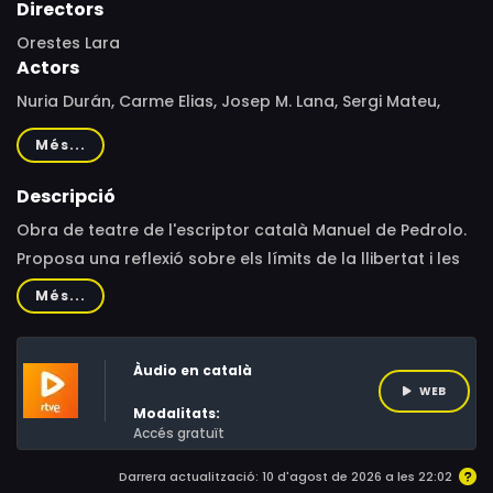
Directors
Orestes Lara
Actors
Nuria Durán, Carme Elias, Josep M. Lana, Sergi Mateu,
Joan Miralles, Àngels Moll, Pep Munné
Més...
Descripció
Obra de teatre de l'escriptor català Manuel de Pedrolo.
Proposa una reflexió sobre els límits de la llibertat i les
relacions humanes de domini i submissió. Dues parelles
Més...
joves (Fabi-Selena i Bret-Eliana) es troben
empresonades en dues cambres separades, sota la
Àudio en català
vigilància permanent de l'escarceller No. Els intents per
WEB
alliberar-se’n topen amb les seves pròpies pors i les
Modalitats:
dificultats de passar a l'acció. Els fills de cada parella
Accés gratuït
(Feda i Sorne) emprenen, esperançats, una nova
Darrera actualització: 10 d'agost de 2026 a les 22:02
recerca per ampliar l'espai de llibertat. A diferència dels