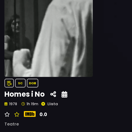
SC
DOB
Homes i No
Llista
1978
1h 19m
0.0
Teatre