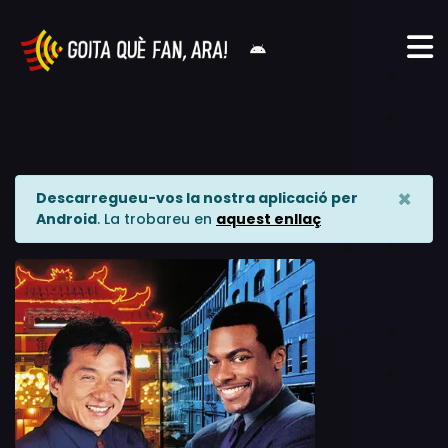
×
Descarregueu-vos la nostra aplicació per
Android
. La trobareu en
aquest enllaç