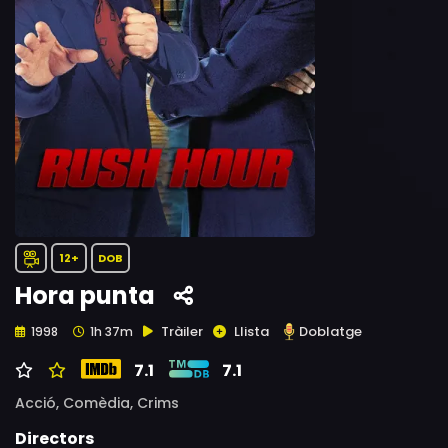
12+
DOB
Hora punta
Tràiler
Llista
Doblatge
1998
1h 37m
7.1
7.1
Acció,
Comèdia,
Crims
Directors