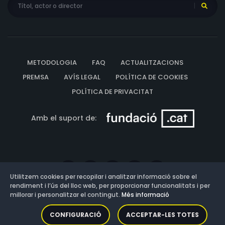
METODOLOGIA
FAQ
ACTUALITZACIONS
PREMSA
AVÍS LEGAL
POLÍTICA DE COOKIES
POLÍTICA DE PRIVACITAT
Amb el suport de:
Utilitzem cookies per recopilar i analitzar informació sobre el
rendiment i l’ús del lloc web, per proporcionar funcionalitats i per
millorar i personalitzar el contingut.
Més informació
Versió: 3.13.0.202607011342
CONFIGURACIÓ
ACCEPTAR-LES TOTES