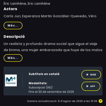
Éric Lamhène, Eric Lamhène
Actors
Carla Juri, Esperanza Martin González-Quevedo, Véro
Tshanda Beya Mputu, Alessia Raschella, Luc Schiltz,
Més...
Véronique Tshanda Beya, Sascha Ley, Freddy Djanabia
Descripció
Un realista y profundo drama social que sigue el viaje
de Emma, una mujer embarazada que huye de los malos
tratos. En un refugio para mujeres que, como ella,
Més...
luchan por recuperar sus vidas, Emma encontrará el
apoyo y la hermandad necesaria para salir de su
Subtítols en català
aterradora relación de pareja. Dirigida por el debutante
WEB
Éric Lamhène, "Respirando bajo el agua" explora temas
Modalitats:
como la solidaridad, el poder de la comunidad y la
APP
Subscripció (HD)
Fins el 30 de setembre de 2026
resiliencia a través del periplo de su protagonista,
interpretada por Carla Juri ("Blade Runner 2049").
Darrera actualització: 8 d'agost de 2026 a les 16:06