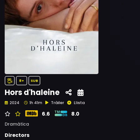
8+
SUB
Hors d'haleine
Tràiler
Llista
2024
1h 41m
6.6
8.0
Dramàtica
Directors