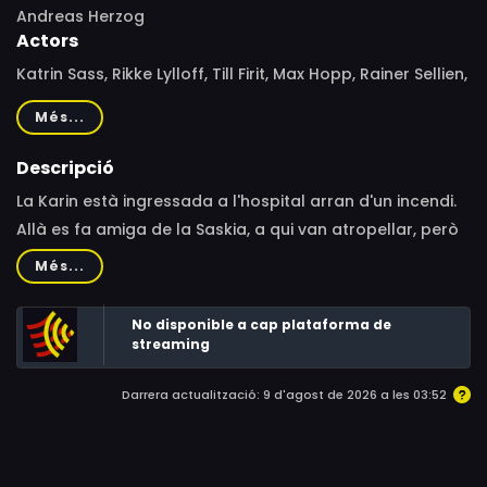
Andreas Herzog
Actors
Katrin Sass, Rikke Lylloff, Till Firit, Max Hopp, Rainer Sellien,
Jana Julia Roth
Més...
Descripció
La Karin està ingressada a l'hospital arran d'un incendi.
Allà es fa amiga de la Saskia, a qui van atropellar, però
no recorda res de l'incident. El conductor va fugir, i no hi
Més...
ha cap pista ni motiu per a l'intent d'assassinat. És per
això que, mentre l'Ellen i el Rainer porten la investigació
No disponible a cap plataforma de
oficial amb la policia, la Karin fa les seves pròpies
streaming
indagacions.
Darrera actualització: 9 d'agost de 2026 a les 03:52