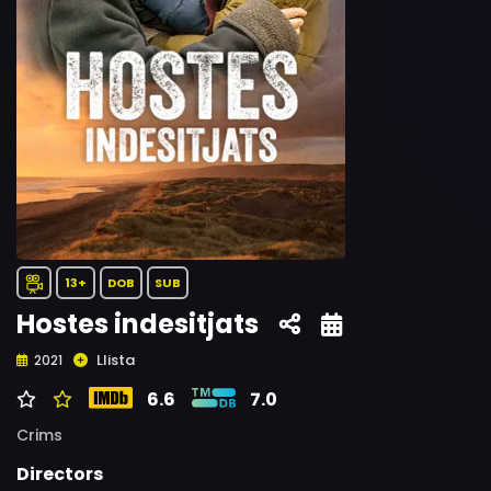
13+
DOB
SUB
Hostes indesitjats
Llista
2021
6.6
7.0
Crims
Directors