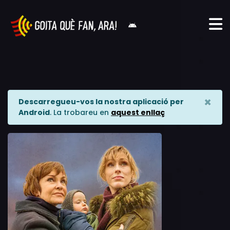
×
Descarregueu-vos la nostra aplicació per
Android
. La trobareu en
aquest enllaç