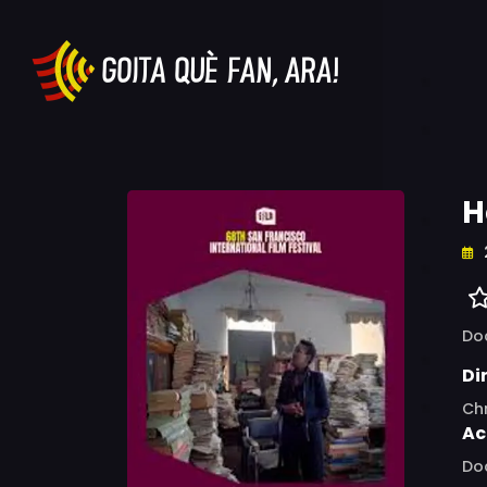
H
Do
Di
Chr
Ac
Do