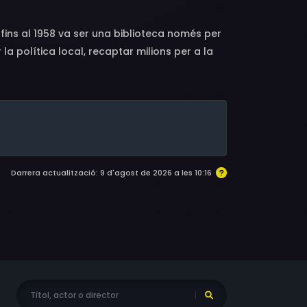
fins al 1958 va ser una biblioteca només per
la política local, recaptar milions per a la
e Kènia. El resultat és una exploració del
 biblioteca.
Darrera actualització: 9 d'agost de 2026 a les 10:16