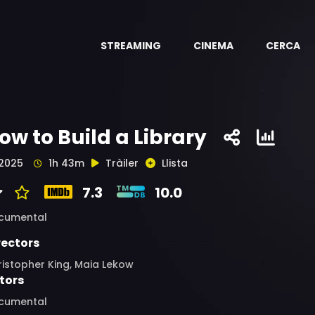
STREAMING
CINEMA
CERCA
ow to Build a Library
2025
1h 43m
Tràiler
Llista
7.3
10.0
cumental
rectors
istopher King, Maia Lekow
tors
cumental