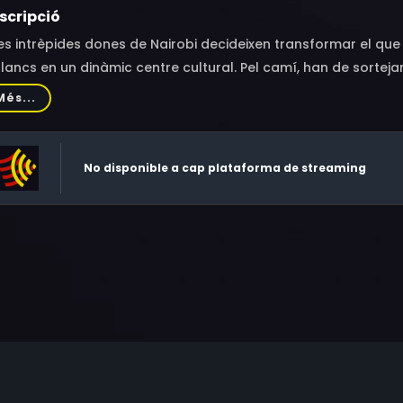
scripció
s intrèpides dones de Nairobi decideixen transformar el que 
lancs en un dinàmic centre cultural. Pel camí, han de sortejar 
onstrucció i enfrontar-se als fantasmes del passat colonial d
Més...
gat i la recuperació, que s’estén més enllà de les parets de la
No disponible a cap plataforma de streaming