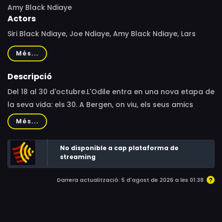
Amy Black Ndiaye
Actors
Siri Black Ndiaye, Joe Ndiaye, Amy Black Ndiaye, Lars
Vaular, Tinashe Williamson
Més...
Descripció
Del 18 al 30 d'octubre.L'Odile entra en una nova etapa de
la seva vida: els 30. A Bergen, on viu, els seus amics
semblen tenir bones feines, relacions i fills en camí.
Més...
Mentre la vida passa al seu voltant, l'Odile encara passa
l'estona amb el seu millor amic Stian al seu estudi, fent
No disponible a cap plataforma de
música rap que mai publica. Un somni que sembla no
streaming
atrevir-se a realitzar. A més, el seu pare vol que trobi un
Darrera actualització: 5 d'agost de 2026 a les 01:38
home, així que potser ja és hora que li digui que és
lesbiana.