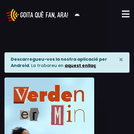
×
Descarregueu-vos la nostra aplicació per
Android
. La trobareu en
aquest enllaç