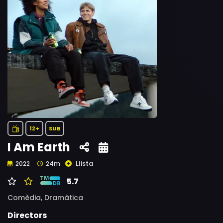
12+
SUB
I Am Earth
Llista
2022
24m
5.7
Comèdia,
Dramàtica
Directors