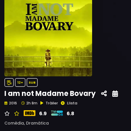
12+
SUB
I am not Madame Bovary
Tràiler
Llista
2016
2h 8m
6.9
6.8
Comèdia,
Dramàtica