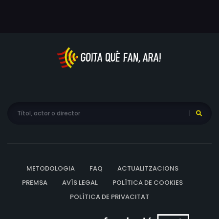
després, sense que el matrimoni ni la seva reputació
s'hagin restaurat, la Lian viatja a la capital durant el
Congrés Nacional del Poble per completar el seu
absurd periple judicial de deu anys.
METODOLOGIA
FAQ
ACTUALITZACIONS
PREMSA
AVÍS LEGAL
POLÍTICA DE COOKIES
POLÍTICA DE PRIVACITAT