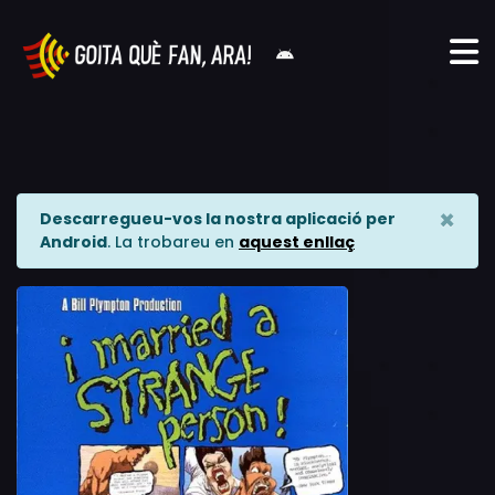
×
Descarregueu-vos la nostra aplicació per
Android
. La trobareu en
aquest enllaç