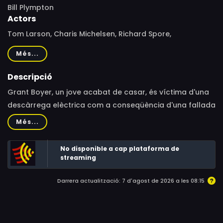
Bill Plympton
Actors
Tom Larson, Charis Michelsen, Richard Spore,
Christopher Cooke, Ruth Ray, J.B. Adams, John Russo Jr.,
Més...
Jennifer Senko
Descripció
Grant Boyer, un jove acabat de casar, és víctima d'una
descàrrega elèctrica com a conseqüència d'una fallada
en l'antena de televisió provocada per uns ànecs en zel.
Més...
No disponible a cap plataforma de
streaming
Darrera actualització: 7 d'agost de 2026 a les 08:15