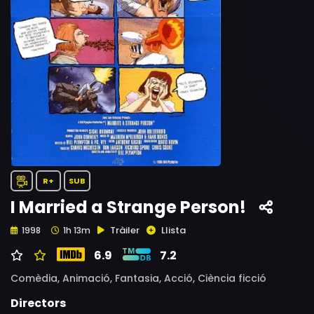
R+
SUB
I Married a Strange Person!
Tràiler
Llista
1998
1h 13m
6.9
7.2
Comèdia,
Animació,
Fantasia,
Acció,
Ciència ficció
Directors