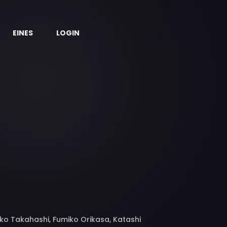
EINES
LOGIN
ako Takahashi, Fumiko Orikasa, Katashi