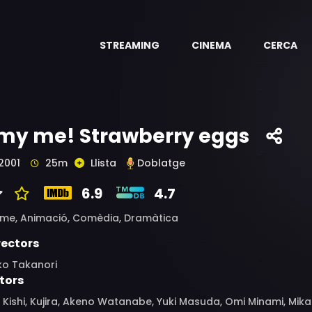
STREAMING
CINEMA
CERCA
 my me! Strawberry eggs
2001
25m
Llista
Doblatge
6.9
4.7
ime,
Animació,
Comèdia,
Dramàtica
rectors
ko Takanori
tors
i Kishi, Kujira, Akeno Watanabe, Yuki Masuda, Omi Minami, Mik