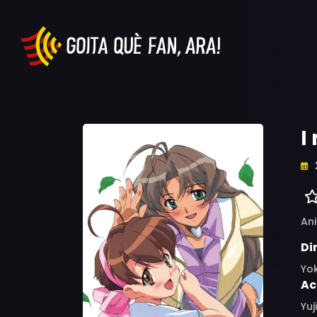
I
An
Di
Yo
Ac
Yuj