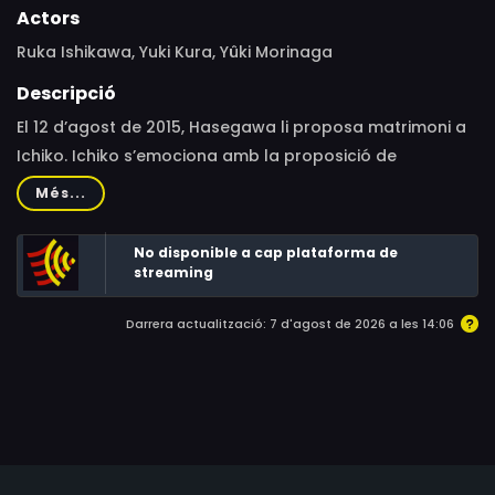
Actors
Ruka Ishikawa, Yuki Kura, Yûki Morinaga
Descripció
El 12 d’agost de 2015, Hasegawa li proposa matrimoni a
Ichiko. Ichiko s’emociona amb la proposició de
Hasegawa i vessa llàgrimes, però l’endemà marxa
Més...
sobtadament de casa, aparentment commocionada
després de veure les notícies de la televisió. A on ha
No disponible a cap plataforma de
anat Ichiko? Hasegawa denúncia la desaparició a la
streaming
policia i el detectiu encarregat de la recerca li explica
Darrera actualització: 7 d'agost de 2026 a les 14:06
una història inesperada.