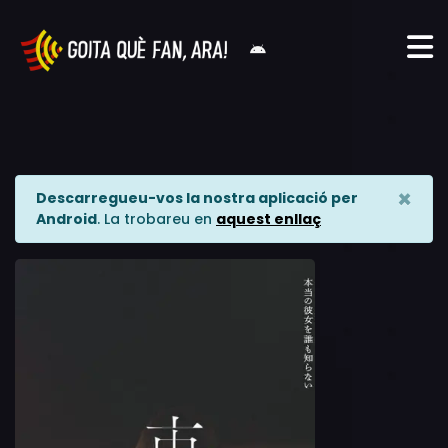
×
Descarregueu-vos la nostra aplicació per
Android
. La trobareu en
aquest enllaç