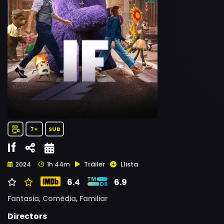
7+
SUB
If
Tràiler
Llista
2024
1h 44m
6.4
6.9
Fantasia,
Comèdia,
Familiar
Directors