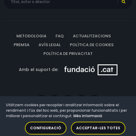
METODOLOGIA
FAQ
ACTUALITZACIONS
PREMSA
AVÍS LEGAL
POLÍTICA DE COOKIES
POLÍTICA DE PRIVACITAT
Amb el suport de:
Utilitzem cookies per recopilar i analitzar informació sobre el
rendiment i l’ús del lloc web, per proporcionar funcionalitats i per
millorar i personalitzar el contingut.
Més informació
Versió: 3.13.0.202607011342
CONFIGURACIÓ
ACCEPTAR-LES TOTES