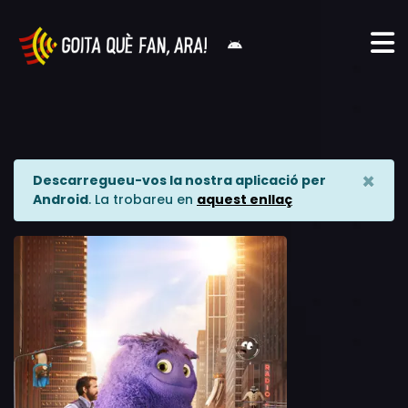
×
Descarregueu-vos la nostra aplicació per
Android
. La trobareu en
aquest enllaç