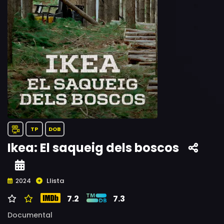
TP
DOB
Ikea: El saqueig dels boscos
Llista
2024
7.2
7.3
Documental