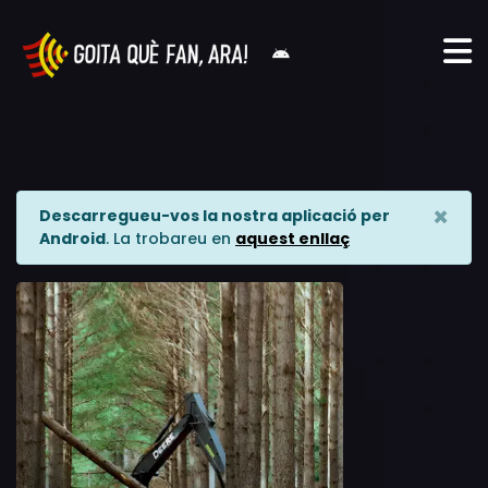
×
Descarregueu-vos la nostra aplicació per
Android
. La trobareu en
aquest enllaç