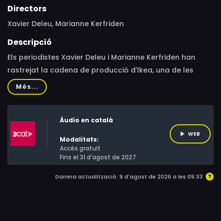
Directors
Xavier Deleu, Marianne Kerfriden
Descripció
Els periodistes Xavier Deleu i Marianne Kerfriden han
rastrejat la cadena de producció d'Ikea, una de les
marques preferides dels consumidors amb mil milions
Més...
de clients. La investigació revela que la marca del
logotip groc i blau contribueix a la destrucció de la
Àudio en català
biodiversitat a tot el planeta, alimenta el comerç, a
vegades il.legal, de la fusta.
WEB
Modalitats:
Accés gratuït
Fins el 31 d'agost de 2027
Darrera actualització: 9 d'agost de 2026 a les 09:33