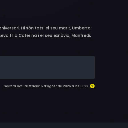
angeli, Maddalena Crippa, Raffaella D'Avella
aniversari. Hi són tots: el seu marit, Umberto;
 seva filla Caterina i el seu exnòvio, Manfredi,
mestressa de claus, Lucia –amb qui
lla Grazia.
Darrera actualització: 5 d'agost de 2026 a les 10:22