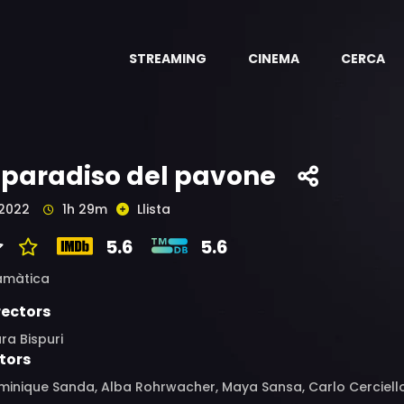
STREAMING
CINEMA
CERCA
l paradiso del pavone
2022
1h 29m
Llista
5.6
5.6
amàtica
rectors
ra Bispuri
tors
inique Sanda, Alba Rohrwacher, Maya Sansa, Carlo Cerciello, 