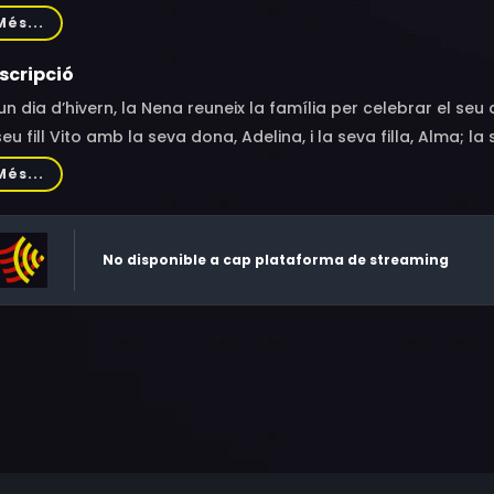
ović, Yle Vianello, Ludovica Alvazzi Del Frate, Carolina Michel
Més...
scripció
un dia d’hivern, la Nena reuneix la família per celebrar el seu 
seu fill Vito amb la seva dona, Adelina, i la seva filla, Alma; la
 la seva nova xicota, Joana; la seva cosina Isabel; la seva 
Més...
parteix un amor secret des de fa quaranta anys–, i la seva fi
No disponible a cap plataforma de streaming