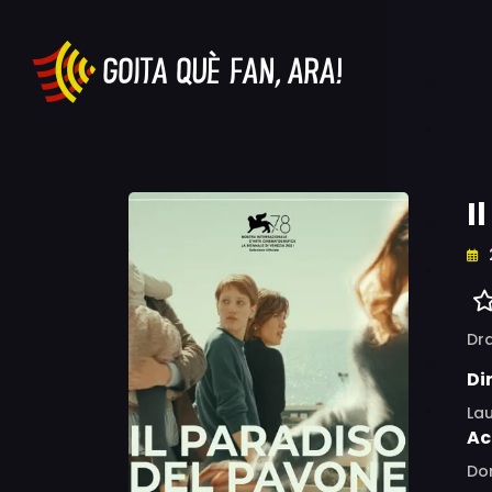
I
Dr
Di
Lau
Ac
Dom