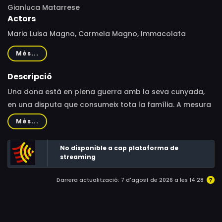
Gianluca Matarrese
Actors
Maria Luisa Magno, Carmela Magno, Immacolata
Capalbo, Concetta Magno, Sergio Biagio Turano, Sergio
Més...
Pucci, Filomena Magno
Descripció
Una dona està en plena guerra amb la seva cunyada,
en una disputa que consumeix tota la família. A mesura
que les tensions creixen, tres tietes excèntriques
Més...
decideixen organitzar un judici surrealista com a últim
recurs per restaurar la pau.
No disponible a cap plataforma de
streaming
Darrera actualització: 7 d'agost de 2026 a les 14:28