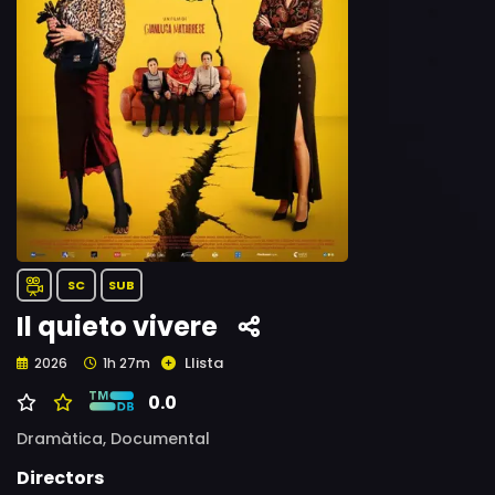
SC
SUB
Il quieto vivere
Llista
2026
1h 27m
0.0
Dramàtica,
Documental
Directors