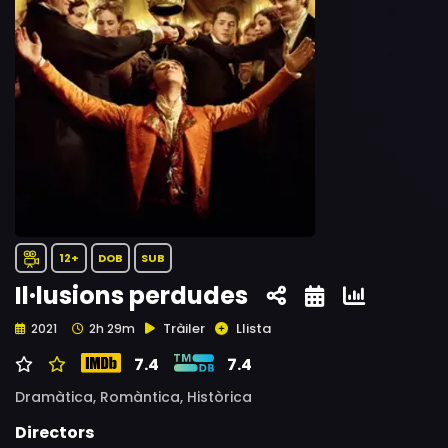
12+
DOB
SUB
Il·lusions perdudes
Tràiler
Llista
2021
2h 29m
7.4
7.4
Dramàtica,
Romàntica,
Històrica
Directors