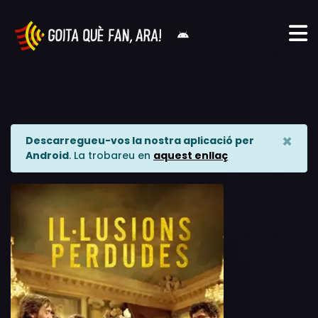
×
Descarregueu-vos la nostra aplicació per
Android
. La trobareu en
aquest enllaç