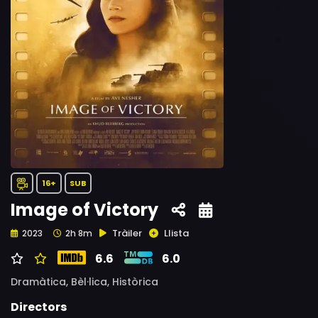
16+
SUB
Image of Victory
Tràiler
Llista
2023
2h 8m
6.6
6.0
Dramàtica,
Bèl·lica,
Històrica
Directors