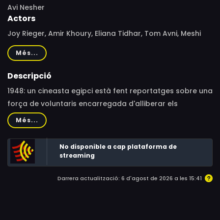
Avi Nesher
Actors
Joy Rieger, Amir Khoury, Eliana Tidhar, Tom Avni, Meshi
Kleinstein, Ala Dakka, Yadin Gellman, Neta Roth, Elad Levi,
Més...
Elisha Banai, Nir Knaan, Abdallah El Akal, Adam Gabai,
Kamal Zaid, Gil Cohen, Hisham Suliman, Amit Moresht,
Descripció
Daniel Naaser, Yonatan Barak, Rasha Jahshan, Itamar
1948: un cineasta egipci està fent reportatges sobre una
Sohar, Mozart Kteilat, Noam Segal, Lear Issa, Dean
força de voluntaris encarregada d'alliberar els
Gerber, Omer Moshkovitz, Golan Gross, Paulo E. Moura,
camperols palestins. El viatge el porta a trobar-se per
Més...
Noam Shenhav
casualitat amb un jove i tenaç líder d'una comuna
propera que engegarà uns esdeveniments que
No disponible a cap plataforma de
canviaran les seves vides per sempre.
streaming
Darrera actualització: 6 d'agost de 2026 a les 15:41