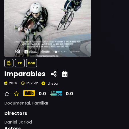
TP
DOB
Imparables
Llista
2014
1h 25m
0.0
0.0
Documental,
Familiar
Directors
Daniel Jariod
Actors