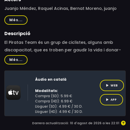
Juanjo Méndez, Raquel Acinas, Bernat Moreno, juanjo
mendez, elisa cazalla, miguel indurain
Més...
Descripció
El Piratas Team és un grup de ciclistes, alguns amb
discapacitat, que es troben per gaudir la vida i donar-
se suport en els somnis: tornar a anar amb bicicleta
Més...
amb una sola cama o competir en els Jocs Paralímpics
de Londres.
Àudio en català
WEB
Modalitats:
Compra (SD): 5.99 €
APP
Compra (HD): 6.99 €
Lloguer (SD): 4.99 € / 30 D.
Lloguer (HD): 4.99 € / 30 D.
Darrera actualització: 10 d'agost de 2026 a les 22:01