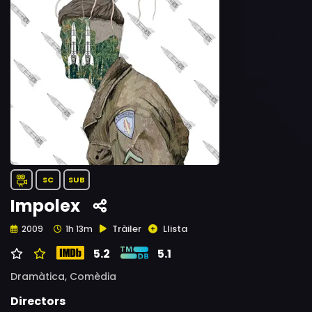
SC
SUB
Impolex
Tràiler
Llista
2009
1h 13m
5.2
5.1
Dramàtica,
Comèdia
Directors