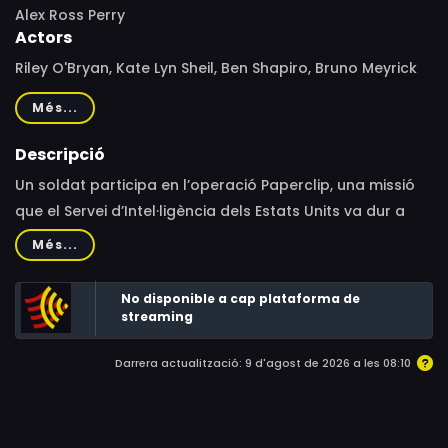
Alex Ross Perry
Actors
Riley O'Bryan, Kate Lyn Sheil, Ben Shapiro, Bruno Meyrick
Jones, Roy Berkeley, Eugene Mirman, Brandon Prince, Alex
Més...
Ross Perry
Descripció
Un soldat participa en l’operació Paperclip, una missió
que el Servei d’Intel·ligència dels Estats Units va dur a
terme després de la Segona Guerra Mundial i que tenia
Més...
per objectiu localitzar coets, armes i científics alemanys,
i apropiar-se’n.
No disponible a cap plataforma de
streaming
Darrera actualització: 9 d'agost de 2026 a les 08:10