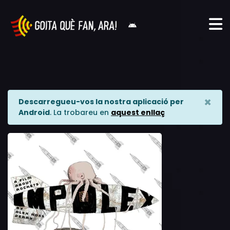
×
Descarregueu-vos la nostra aplicació per
Android
. La trobareu en
aquest enllaç