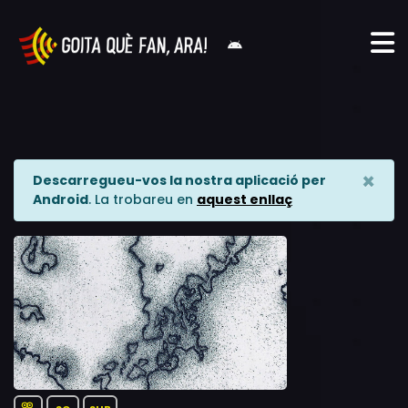
×
Descarregueu-vos la nostra aplicació per
Android
. La trobareu en
aquest enllaç