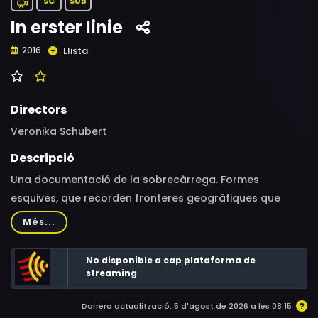
SC
SUB
In erster linie
Llista
2016
Directors
Veronika Schubert
Descripció
Una documentació de la sobrecàrrega. Formes
esquives, que recorden fronteres geogràfiques que
passen davant la nostra mirada.
Més...
No disponible a cap plataforma de
streaming
Darrera actualització: 5 d'agost de 2026 a les 08:15