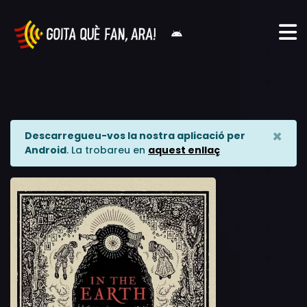
×
Descarregueu-vos la nostra aplicació per
Android
. La trobareu en
aquest enllaç