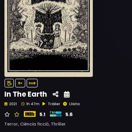
9+
SUB
In The Earth
Tràiler
Llista
2021
1h 47m
5.1
5.6
Terror,
Ciència ficció,
Thriller