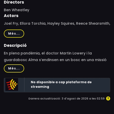
Directors
Ben Wheatley
Actors
Joel Fry, Ellora Torchia, Hayley Squires, Reece Shearsmith,
John Hollingworth, Mark Monero
Més...
Descripció
En plena pandèmia, el doctor Martin Lowery i la
guardabosc Alma s’endinsen en un bosc en una missió
científica. El virus, però, serà el més petit dels seus
Més...
problemes, sobretot quan s’adonin que en el paisatge
frondós hi passen coses d’allò més estranyes.
No disponible a cap plataforma de
streaming
Darrera actualització: 3 d'agost de 2026 a les 02:59