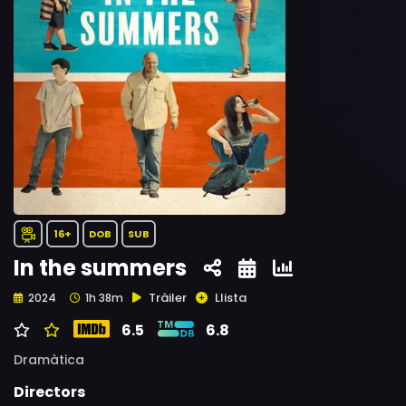
16+
DOB
SUB
In the summers
Tràiler
Llista
2024
1h 38m
6.5
6.8
Dramàtica
Directors