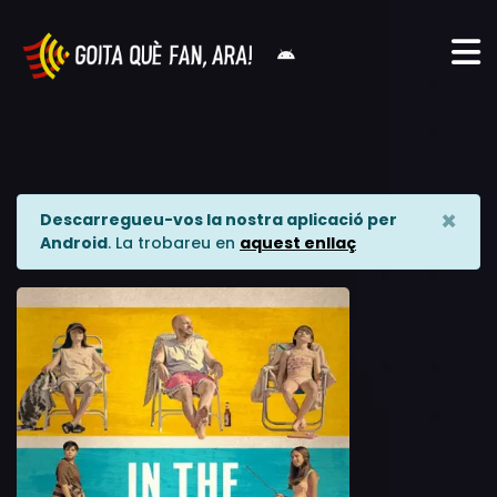
×
Descarregueu-vos la nostra aplicació per
Android
. La trobareu en
aquest enllaç