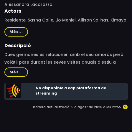
Alessandra Lacorazza
Actors
Residente, Sasha Calle, Lio Mehiel, Allison Salinas, Kimaya
Thais, Emma Ramos, Dreya Renae Castillo, Luciana Elisa
Més...
Quiñonez, Leslie Grace, Sharlene Cruz, Gabriella
Surodjawan, Indigo Montez, Nasir Villanueva, Guillermo A.
Descripció
Portillo III, Natay Carroll, Erin Wendorf, Diana Gaitirira,
Dues germanes es relacionen amb el seu amorós però
Drake Malone, Adam Dicterow, Julian Cavett
volàtil pare durant les seves visites anuals d'estiu a
casa seva a Las Cruces, Nou Mèxic, al llarg dels anys de
Més...
formació escolar de les seves vides.
No disponible a cap plataforma de
streaming
Darrera actualització: 5 d'agost de 2026 a les 22:55