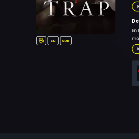
For
De
En 
mal
SC
SUB