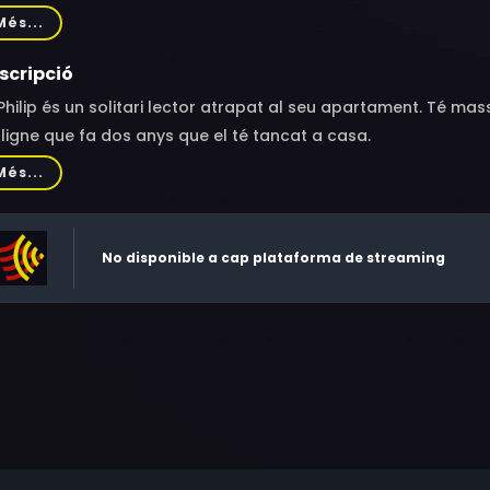
sey, Amelia Clay, Leila Gauntlett
Més...
scripció
Philip és un solitari lector atrapat al seu apartament. Té mas
igne que fa dos anys que el té tancat a casa.
Més...
No disponible a cap plataforma de streaming