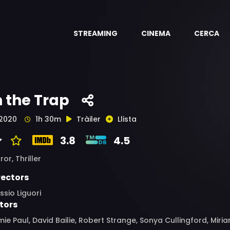
STREAMING
CINEMA
CERCA
n the Trap
2020
1h 30m
Tràiler
Llista
3.8
4.5
ror,
Thriller
rectors
ssio Liguori
tors
ie Paul, David Bailie, Robert Strange, Sonya Cullingford, Mir