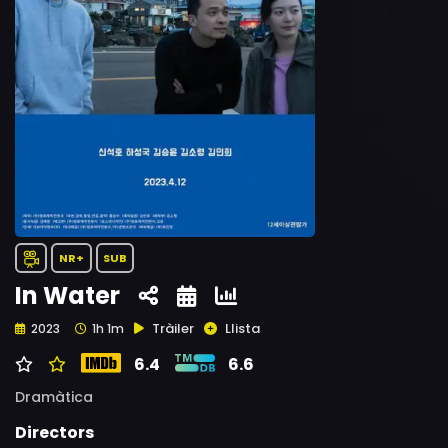
NR+
SUB
In Water
Tràiler
Llista
2023
1h 1m
6.4
6.6
Dramàtica
Directors