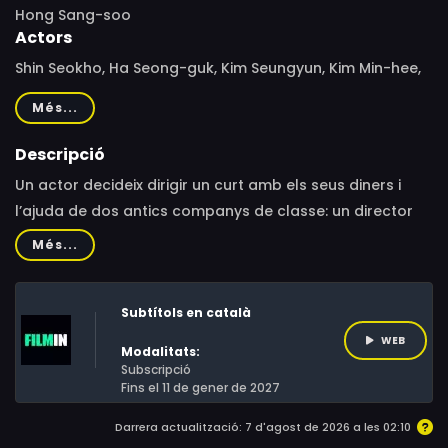
Hong Sang-soo
Actors
Shin Seokho, Ha Seong-guk, Kim Seungyun, Kim Min-hee,
Kim So-ryeong, Shin Seok-ho, Kim Seung-yun
Més...
Descripció
Un actor decideix dirigir un curt amb els seus diners i
l’ajuda de dos antics companys de classe: un director
de fotografia amateur i una actriu. Tots tres viatjaran a
Més...
una illa i deambularan durant dies sense saber ben bé
què rodar.
Subtítols en català
WEB
Modalitats:
Subscripció
Fins el 11 de gener de 2027
Darrera actualització: 7 d'agost de 2026 a les 02:10