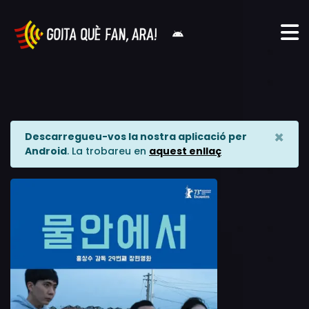
×
Descarregueu-vos la nostra aplicació per
Android
. La trobareu en
aquest enllaç