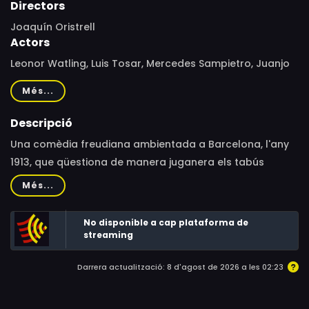
Directors
Joaquín Oristrell
Actors
Leonor Watling, Luis Tosar, Mercedes Sampietro, Juanjo
Puigcorbé, Àlex Brendemühl, Núria Prims, Ana Rayo
Més...
Descripció
Una comèdia freudiana ambientada a Barcelona, ​​l'any
1913, que qüestiona de manera juganera els tabús
sexuals a través d'una investigació a l'estil Sherlock
Més...
Holmes.
No disponible a cap plataforma de
streaming
Darrera actualització: 8 d'agost de 2026 a les 02:23