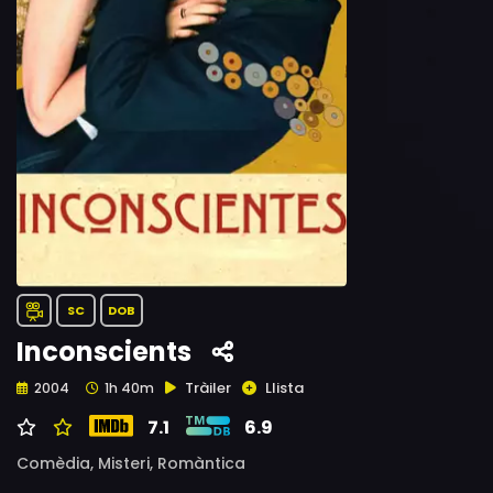
SC
DOB
Inconscients
Tràiler
Llista
2004
1h 40m
7.1
6.9
Comèdia,
Misteri,
Romàntica