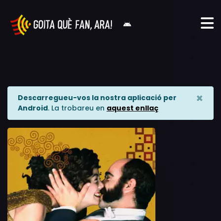
×
Descarregueu-vos la nostra aplicació per
Android
. La trobareu en
aquest enllaç