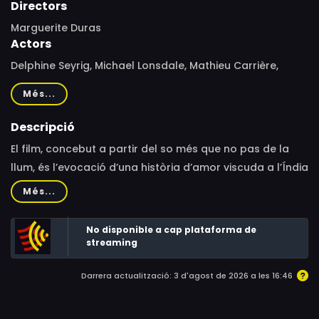
Directors
Marguerite Duras
Actors
Delphine Seyrig, Michael Lonsdale, Mathieu Carrière,
Claude Mann, Vernon Dobtcheff, Didier Flamand, Claude
Més...
Juan, Satasinh Manila, Nicole Hiss, Monique Simonet,
Viviane Forrester, Dionys Mascolo, Marguerite Duras,
Descripció
Françoise Lebrun, Benoît Jacquot, Nicole-Lise Bernheim,
El film, concebut a partir del so més que no pas de la
Kevork Kutudjan, Daniel Dobbels, Jean-Claude Biette,
llum, és l’evocació d’una història d’amor viscuda a l’Índia
Marie Odile Briot, Pascal Kané
durant els anys trenta.
Més...
No disponible a cap plataforma de
streaming
Darrera actualització: 3 d'agost de 2026 a les 16:46