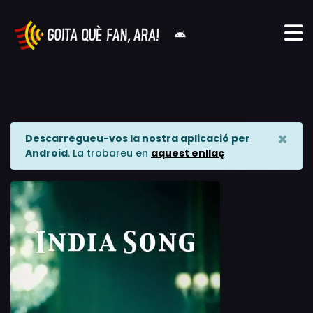
×
Descarregueu-vos la nostra aplicació per
Android
. La trobareu en
aquest enllaç