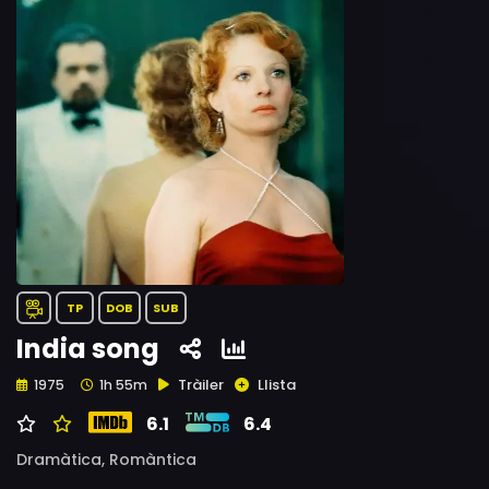
TP
DOB
SUB
India song
Tràiler
Llista
1975
1h 55m
6.1
6.4
Dramàtica,
Romàntica