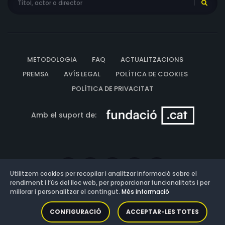
METODOLOGIA
FAQ
ACTUALITZACIONS
PREMSA
AVÍS LEGAL
POLÍTICA DE COOKIES
POLÍTICA DE PRIVACITAT
Amb el suport de:
Utilitzem cookies per recopilar i analitzar informació sobre el
rendiment i l’ús del lloc web, per proporcionar funcionalitats i per
millorar i personalitzar el contingut.
Més informació
Versió: 3.13.0.202607011342
CONFIGURACIÓ
ACCEPTAR-LES TOTES