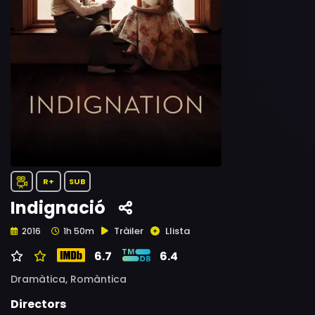
R+
SUB
Indignació
Tràiler
Llista
2016
1h 50m
6.7
6.4
Dramàtica,
Romàntica
Directors