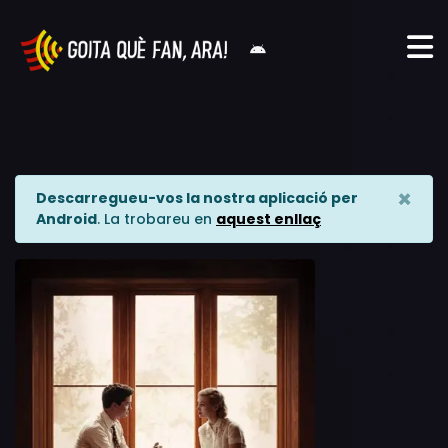
×
Descarregueu-vos la nostra aplicació per
Android
. La trobareu en
aquest enllaç