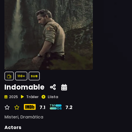
110+
SUB
Indomable
Tràiler
Llista
2025
7.1
7.2
Misteri,
Dramàtica
Actors