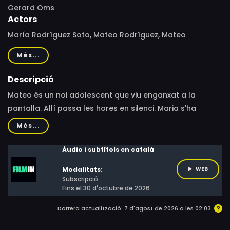
Gerard Oms
Actors
María Rodríguez Soto, Mateo Rodríguez, Mateo
Rodríguez García, Maria Rodríguez Soto, Oriol Cervera,
Més...
Albert Fernández, Daniela Roca, Pau Burción, Juan
Fernández, Marina Moreno, Maria García
Descripció
Mateo és un noi adolescent que viu enganxat a la
pantalla. Allí passa les hores en silenci. Maria s'ha
instal·lat aquests dies a casa per afrontar sola el pes
Més...
de la complexa situació familiar.
Àudio i subtítols en català
Modalitats:
WEB
Subscripció
Fins el 30 d'octubre de 2026
Darrera actualització: 7 d'agost de 2026 a les 02:03