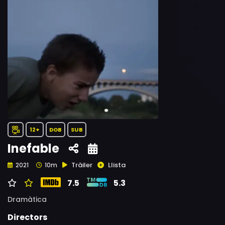
12+
DOB
SUB
Inefable
Tràiler
Llista
2021
10m
7.5
5.3
Dramàtica
Directors