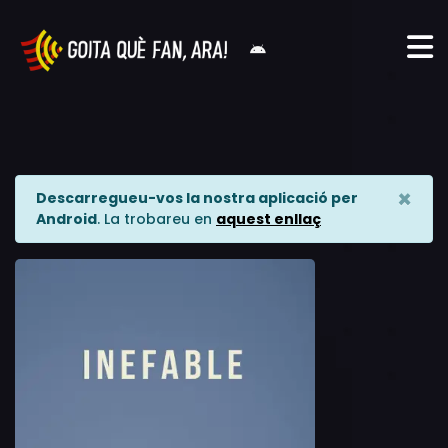
×
Descarregueu-vos la nostra aplicació per
Android
. La trobareu en
aquest enllaç