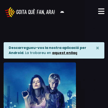
×
Descarregueu-vos la nostra aplicació per
Android
. La trobareu en
aquest enllaç