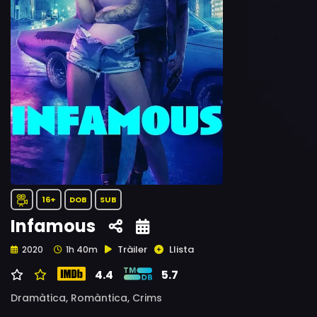
16+
DOB
SUB
Infamous
Tràiler
Llista
2020
1h 40m
4.4
5.7
Dramàtica,
Romàntica,
Crims