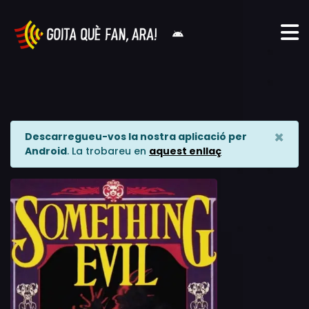
×
Descarregueu-vos la nostra aplicació per
Android
. La trobareu en
aquest enllaç