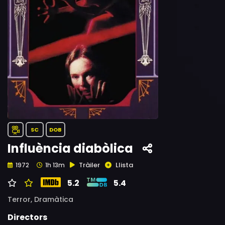
SC
DOB
Influència diabòlica
Tràiler
Llista
1972
1h 13m
5.2
5.4
Terror,
Dramàtica
Directors