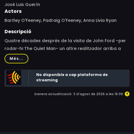
José Luis Guerín
Actors
Bartley O'Feeney, Padraig O'Feeney, Anna Livia Ryan
Descripció
Quatre dècades després de la visita de John Ford –per
rodar-hi The Quiet Man– un altre realitzador arriba a
Irlanda per cercar la realitat d’aquell Innisfree “inventat”
Més...
pel cineasta americà.
No disponible a cap plataforma de
streaming
Darrera actualització: 3 d'agost de 2026 a les 16:09