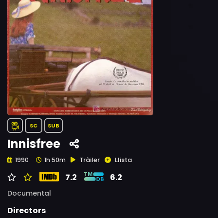
SC
SUB
Innisfree
Tràiler
Llista
1990
1h 50m
7.2
6.2
Documental
Directors