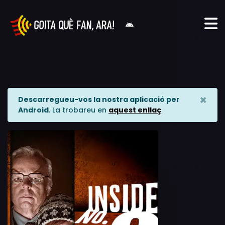
×
Descarregueu-vos la nostra aplicació per
Android
. La trobareu en
aquest enllaç