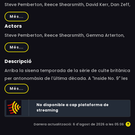
Steve Pemberton, Reece Shearsmith, David Kerr, Dan Zeff,
Guillem Morales, Graeme Harper, Jim O'Hanlon
Més...
Actors
Steve Pemberton, Reece Shearsmith, Gemma Arterton,
Oona Chaplin, Derek Jacobi, Rory Kinnear, David Warner
Més...
Descripció
Arriba la sisena temporada de la sèrie de culte britànica
per antonomàsia de l'última dècada. A "Inside No. 9" les
diferents històries independents, d'una mitja hora de
Més...
durada, i gairebé sempre protagonitzades pels seus
dos creadors, o almenys per un d'ells, s'ambienten
No disponible a cap plataforma de
sempre en un espai identificat pel número 9, sigui
streaming
l'habitació o el pis d'un hotel amb aquest número, una
Darrera actualització: 6 d'agost de 2026 a les 05:06
casa o un pis... Els relats destaquen sobretot pels
bruscos canvis de to, els girs de guió inesperats i la seva