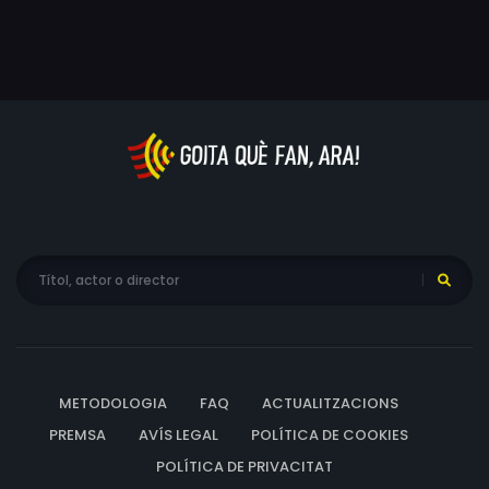
capacitat per torçar el somriure a l'espectador o
revelar-li que aquesta angoixant situació que estava
presenciant en realitat no era res més que una broma. El
format permet que la flor i nata de la interpretació
britànica, de la Gemma Arterton a l'Oona Chaplin o en
Derek Jacobi, apareguin en algun dels episodis de la
sèrie.
METODOLOGIA
FAQ
ACTUALITZACIONS
PREMSA
AVÍS LEGAL
POLÍTICA DE COOKIES
POLÍTICA DE PRIVACITAT