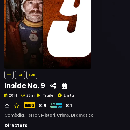
16+
SUB
Inside No. 9
Tràiler
Llista
2014
29m
8.5
8.1
Comèdia,
Terror,
Misteri,
Crims,
Dramàtica
Directors