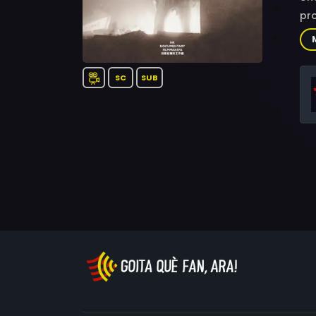
pr
SC
SUB