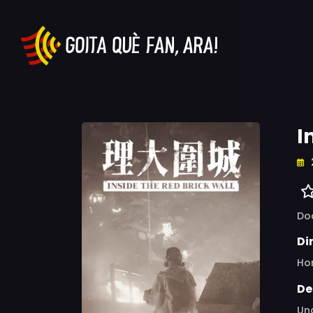
I
Do
Di
Ho
De
Una