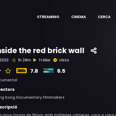
STREAMING
CINEMA
CERCA
nside the red brick wall
2020
1h 28m
Tràiler
Llista
7.8
6.5
cumental
rectors
ng Kong Documentary Filmmakers
scripció
 nova forma de filmar amb múltiples càmeres, cara a cara amb