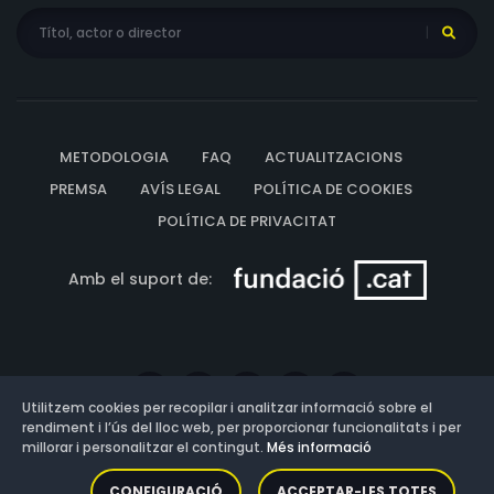
METODOLOGIA
FAQ
ACTUALITZACIONS
PREMSA
AVÍS LEGAL
POLÍTICA DE COOKIES
POLÍTICA DE PRIVACITAT
Amb el suport de:
Utilitzem cookies per recopilar i analitzar informació sobre el
rendiment i l’ús del lloc web, per proporcionar funcionalitats i per
millorar i personalitzar el contingut.
Més informació
Versió: 3.13.0.202607011342
CONFIGURACIÓ
ACCEPTAR-LES TOTES