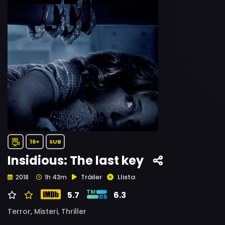
16+
SUB
Insidious: The last key
Tràiler
Llista
2018
1h 43m
5.7
6.3
Terror,
Misteri,
Thriller