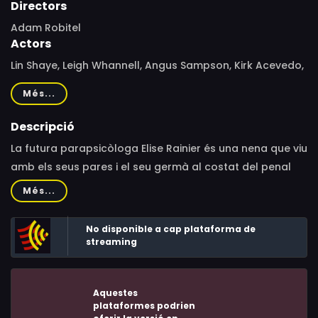
Directors
Adam Robitel
Actors
Lin Shaye, Leigh Whannell, Angus Sampson, Kirk Acevedo,
Caitlin Gerard, Spencer Locke, Josh Stewart, Tessa
Més...
Ferrer, Aleque Reid, Ava Kolker, Pierce Pope, Bruce
Davison, Javier Botet, Marcus Henderson, Amanda Jaros,
Descripció
Judith Drake, Hana Hayes, Thomas Robie, Josh Wingate,
La futura parapsicòloga Elise Rainier és una nena que viu
Danielle Kennedy, Melanie Gaydos, Ty Simpkins, Rose
amb els seus pares i el seu germà al costat del penal
Byrne, Patrick Wilson, Stefanie Scott, Barbara Hershey,
estatal de Dewbend. El seu pare, guarda de la presó, no
Més...
Joseph Bishara, Danielle Bisutti, Brynn Bowie, Madison
entén els poders sobrenaturals de la seva filla i la
Bowie, Zahra Susan Ingersoll, Paul LeClair, Craig Reed
castiga durament.
No disponible a cap plataforma de
streaming
Aquestes
plataformes podrien