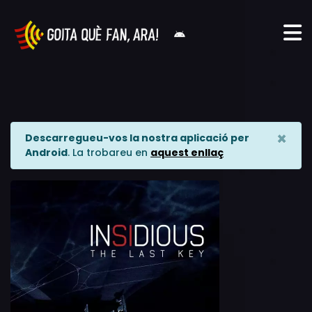
×
Descarregueu-vos la nostra aplicació per
Android
. La trobareu en
aquest enllaç