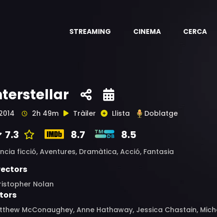
STREAMING
CINEMA
CERCA
nterstellar
2014
2h 49m
Tràiler
Llista
Doblatge
7.3
8.7
8.5
ncia ficció,
Aventures,
Dramàtica,
Acció,
Fantasia
rectors
ristopher Nolan
tors
tthew McConaughey, Anne Hathaway, Jessica Chastain, Michae