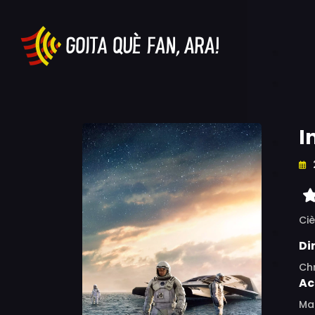
I
Ciè
Di
Ch
Ac
Ma