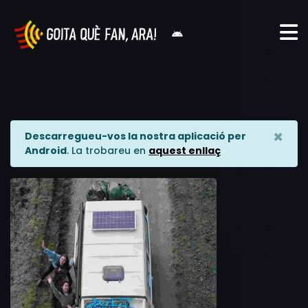
×
Descarregueu-vos la nostra aplicació per
Android
. La trobareu en
aquest enllaç