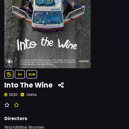
SC
SUB
Into The Wine
Llista
2020
Directors
WorldWine Women