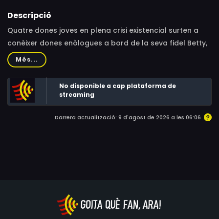
Descripció
Quatre dones joves en plena crisi existencial surten a
conèixer dones enòlogues a bord de la seva fidel Betty,
des d’Espanya fins a Turquia. Aquest “road-doc”
Més...
presenta en paral·lel els retrats de dones del vi
inspiradores i les reflexions extretes d’aquestes
No disponible a cap plataforma de
trobades durant un viatge ple de girs i sorpreses.
streaming
Darrera actualització: 9 d'agost de 2026 a les 06:06