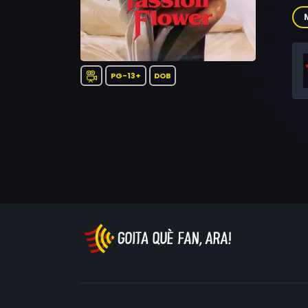
Jen
Mah
PG-13+
DOB