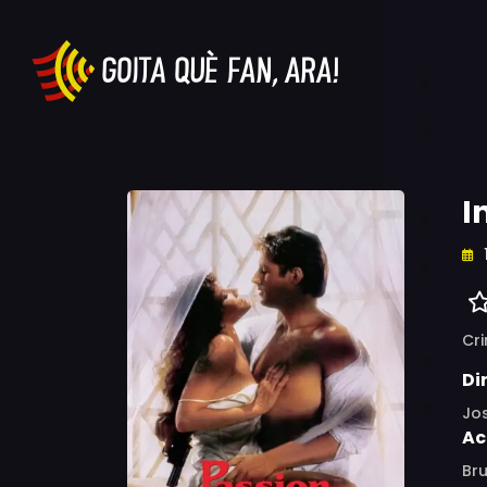
I
Cr
Di
Jo
Ac
Bru