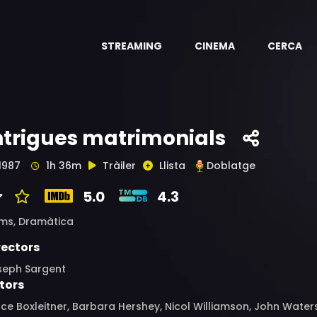
STREAMING
CINEMA
CERCA
ntrigues matrimonials
1987
1h 36m
Tràiler
Llista
Doblatge
5.0
4.3
ims,
Dramàtica
rectors
seph Sargent
tors
ce Boxleitner, Barbara Hershey, Nicol Williamson, John Waters