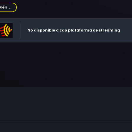
ny Ong, Peggy Williamson, Jane Mason, Lindsay Jones, Kate S
Més...
 Hoe, Jon McBride, Juliana Seah
No disponible a cap plataforma de streaming