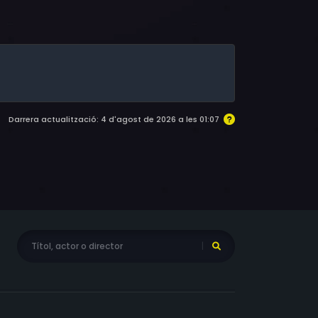
awyer, Christopher Allen, Jason Chang, Koh
Darrera actualització: 4 d'agost de 2026 a les 01:07