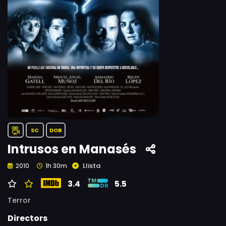
SC
DOB
Intrusos en Manasés
Llista
2010
1h 30m
3.4
5.5
Terror
Directors