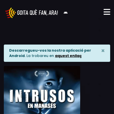
×
Descarregueu-vos la nostra aplicació per
Android
. La trobareu en
aquest enllaç