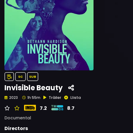
SC
SUB
Invisible Beauty
Tràiler
Llista
2023
1h 55m
7.2
8.7
Documental
Directors