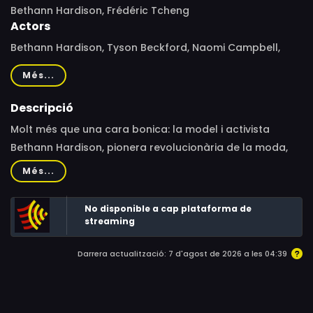
Bethann Hardison, Frédéric Tcheng
Actors
Bethann Hardison, Tyson Beckford, Naomi Campbell,
Tracee Ellis Ross, Zendaya, Kadeem Hardison
Més...
Descripció
Molt més que una cara bonica: la model i activista
Bethann Hardison, pionera revolucionària de la moda,
repassa la seva trajectòria i narra un capítol poc
Més...
conegut de la lluita per la diversitat racial.
No disponible a cap plataforma de
streaming
Darrera actualització: 7 d'agost de 2026 a les 04:39