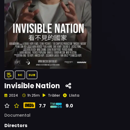
SC
SUB
Invisible Nation
Tràiler
Llista
2024
1h 25m
7.7
9.0
Documental
Directors