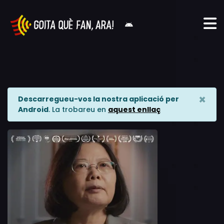
×
Descarregueu-vos la nostra aplicació per
Android
. La trobareu en
aquest enllaç