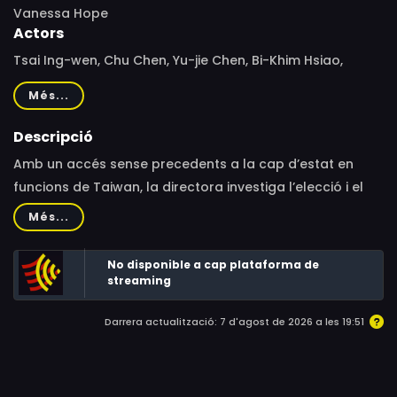
Vanessa Hope
Actors
Tsai Ing-wen, Chu Chen, Yu-jie Chen, Bi-Khim Hsiao,
Michelle Kuo, Freddy Lim, Wen Liu, Ying-jeou Ma, Shawna
Més...
Yang Ryan, Audrey Tang, Enoch Wu, Pei-yi Wu, Maysing
Yang
Descripció
Amb un accés sense precedents a la cap d’estat en
funcions de Taiwan, la directora investiga l’elecció i el
mandat de Tsai Ing-wen, la primera dona presidenta de
Més...
Taiwan.
No disponible a cap plataforma de
streaming
Darrera actualització: 7 d'agost de 2026 a les 19:51