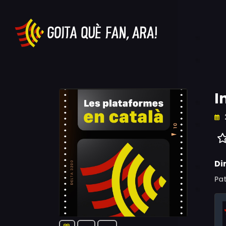
I
Di
Pat