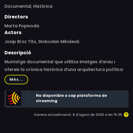
Documental,
Històrica
Directors
Marta Popivoda
Actors
Josip Broz Tito, Slobodan Milošević
Descripció
Muntatge documental que utilitza imatges d’arxiu i
ofereix la crònica històrica d’una arquitectura política
social amb més decorat que arguments i polítiques.
Més...
No disponible a cap plataforma de
streaming
Darrera actualització: 6 d'agost de 2026 a les 15:35