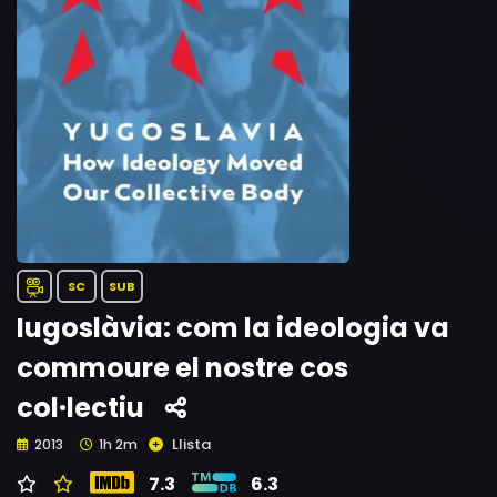
SC
SUB
Iugoslàvia: com la ideologia va
commoure el nostre cos
col·lectiu
Llista
2013
1h 2m
7.3
6.3