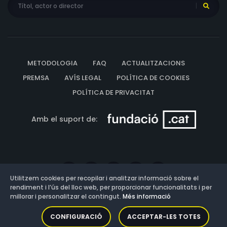
METODOLOGIA
FAQ
ACTUALITZACIONS
PREMSA
AVÍS LEGAL
POLÍTICA DE COOKIES
POLÍTICA DE PRIVACITAT
Amb el suport de:
Utilitzem cookies per recopilar i analitzar informació sobre el
rendiment i l’ús del lloc web, per proporcionar funcionalitats i per
millorar i personalitzar el contingut.
Més informació
Versió: 3.13.0.202607011342
CONFIGURACIÓ
ACCEPTAR-LES TOTES