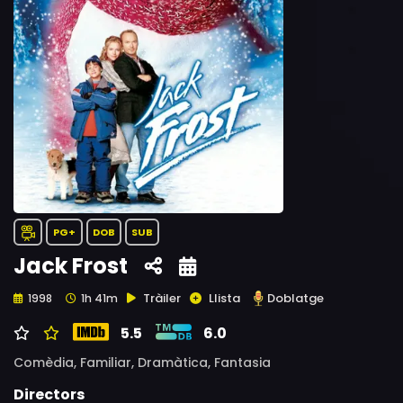
PG+
DOB
SUB
Jack Frost
Tràiler
Llista
Doblatge
1998
1h 41m
5.5
6.0
Comèdia,
Familiar,
Dramàtica,
Fantasia
Directors